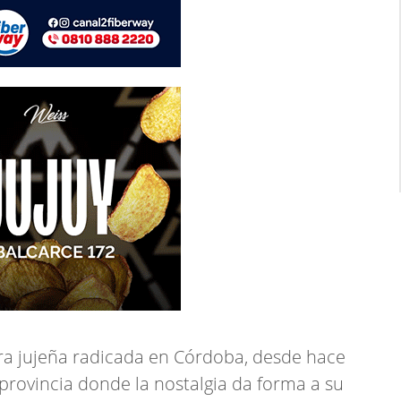
ra jujeña radicada en Córdoba, desde hace
a provincia donde la nostalgia da forma a su