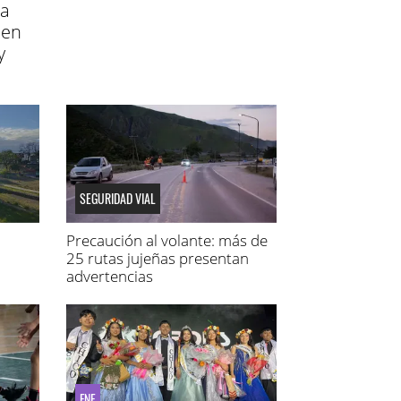
 a
men
y
SEGURIDAD VIAL
Precaución al volante: más de
25 rutas jujeñas presentan
advertencias
FNE