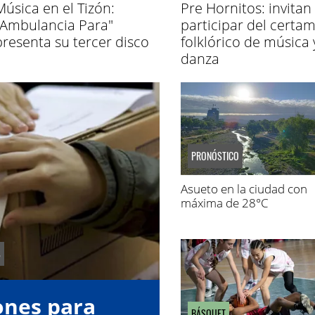
Música en el Tizón:
Pre Hornitos: invitan
"Ambulancia Para"
participar del certa
presenta su tercer disco
folklórico de música 
danza
PRONÓSTICO
Asueto en la ciudad con
máxima de 28°C
ones para
BÁSQUET