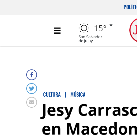
POLÍT
15°
San Salvador
de Jujuy
CULTURA
|
MÚSICA
|
Jesy Carrasc
en Macedon