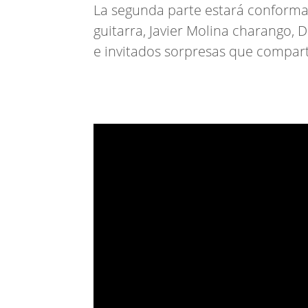
La segunda parte estará conforma
guitarra, Javier Molina charango, D
e invitados sorpresas que compart