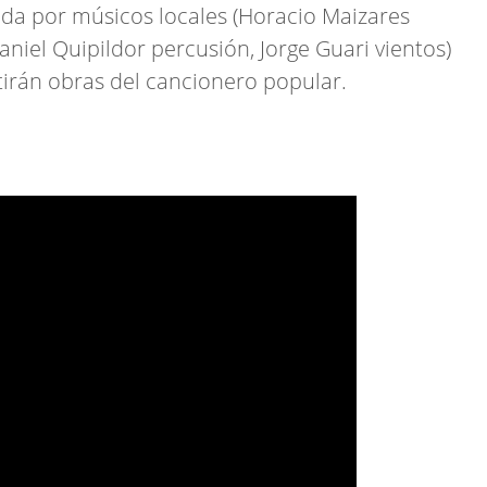
da por músicos locales (Horacio Maizares
aniel Quipildor percusión, Jorge Guari vientos)
irán obras del cancionero popular.