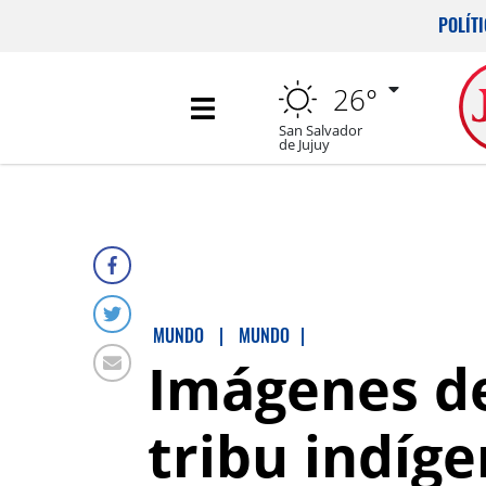
POLÍT
26°
San Salvador
de Jujuy
MUNDO
|
MUNDO
|
Imágenes de
tribu indíg