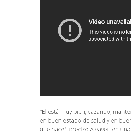
"Él está muy bien, cazando, mante
en buen estado de salud y en buen
que hace", precisó Algayer, en una