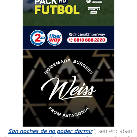
"
Son noches de no poder dormir
”, sentenciaban