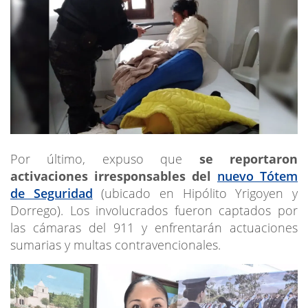
Por último, expuso que
se reportaron
activaciones irresponsables del
nuevo Tótem
de Seguridad
(ubicado en Hipólito Yrigoyen y
Dorrego). Los involucrados fueron captados por
las cámaras del 911 y enfrentarán actuaciones
sumarias y multas contravencionales.