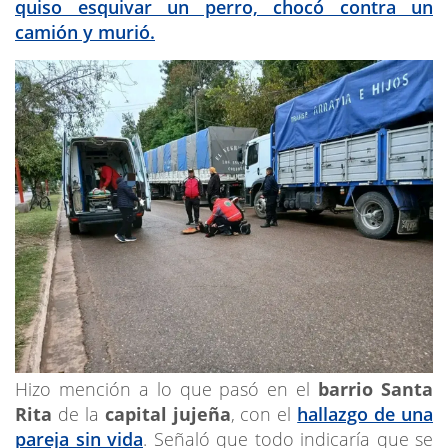
quiso esquivar un perro, chocó contra un
camión y murió.
Hizo mención a lo que pasó en el
barrio Santa
Rita
de la
capital jujeña
, con el
hallazgo de una
pareja sin vida
. Señaló que todo indicaría que se