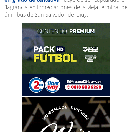
flagrancia en inmediaciones de la vieja terminal de
ómnibus de San Salvador de Jujuy.