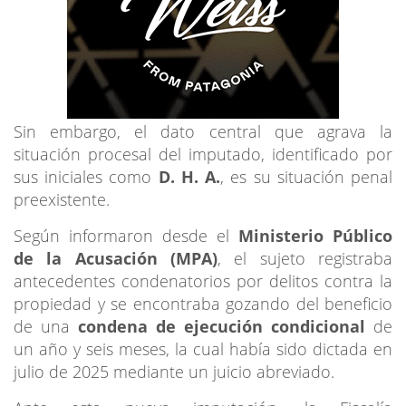
Sin embargo, el dato central que agrava la
situación procesal del imputado, identificado por
sus iniciales como
D. H. A.
, es su situación penal
preexistente.
Según informaron desde el
Ministerio Público
de la Acusación (MPA)
, el sujeto registraba
antecedentes condenatorios por delitos contra la
propiedad y se encontraba gozando del beneficio
de una
condena de ejecución condicional
de
un año y seis meses, la cual había sido dictada en
julio de 2025 mediante un juicio abreviado.