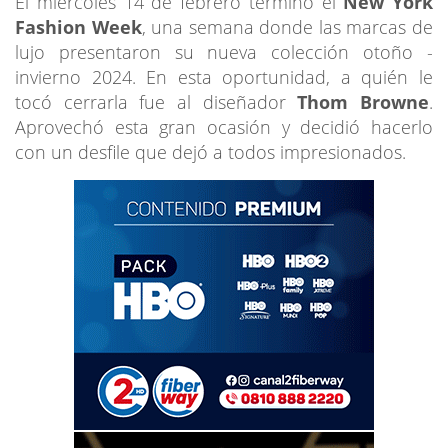
El miércoles 14 de febrero terminó el
New York
Fashion Week
, una semana donde las marcas de
lujo presentaron su nueva colección otoño -
invierno 2024. En esta oportunidad, a quién le
tocó cerrarla fue al diseñador
Thom Browne
.
Aprovechó esta gran ocasión y decidió hacerlo
con un desfile que dejó a todos impresionados.