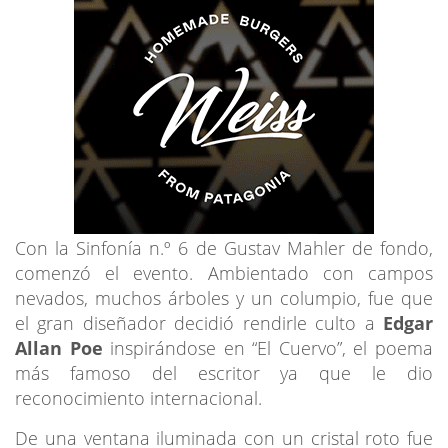
Con la Sinfonía n.º 6 de Gustav Mahler de fondo,
comenzó el evento. Ambientado con campos
nevados, muchos árboles y un columpio, fue que
el gran diseñador decidió rendirle culto a
Edgar
Allan Poe
inspirándose en “El Cuervo”, el poema
más famoso del escritor ya que le dio
reconocimiento internacional.
De una ventana iluminada con un cristal roto fue