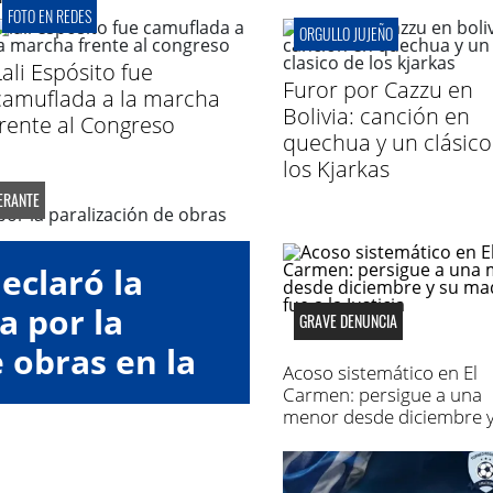
FOTO EN REDES
ORGULLO JUJEÑO
Lali Espósito fue
Furor por Cazzu en
camuflada a la marcha
Bolivia: canción en
frente al Congreso
quechua y un clásico
los Kjarkas
ERANTE
eclaró la
a por la
GRAVE DENUNCIA
 obras en la
Acoso sistemático en El
 34
Carmen: persigue a una
menor desde diciembre y
madre fue a la Justicia