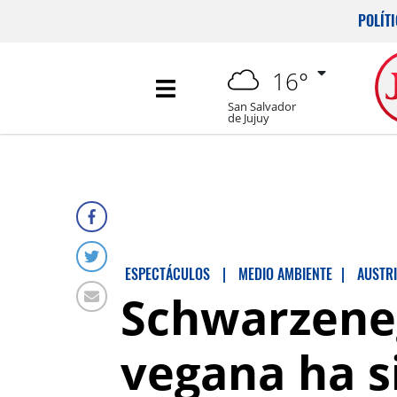
POLÍT
16°
San Salvador
de Jujuy
ESPECTÁCULOS
|
MEDIO AMBIENTE
|
AUSTR
Schwarzeneg
vegana ha s