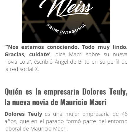
“‘Nos estamos conociendo. Todo muy lindo.
Gracias, cuidate’
, dice Macri sobre su nueva
novia Lola”, escribió Ángel de Brito en su perfil de
la red social X.
Quién es la empresaria Dolores Teuly,
la nueva novia de Mauricio Macri
Dolores Teuly
es una mujer empresaria de 46
años, que en el pasado formó parte del entorno
laboral de Mauricio Macri.