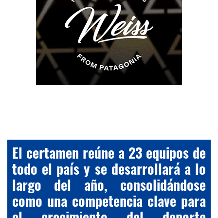
El certamen reúne a 23 equipos de
todo el país y se desarrollará a lo
largo del año, consolidándose
como una competencia clave para
el crecimiento del deporte