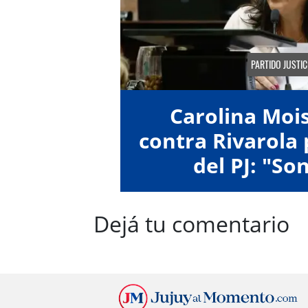
PARTIDO JUSTIC
Carolina Moi
contra Rivarola 
del PJ: "So
pretendieron h
Dejá tu comentario