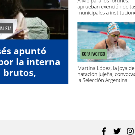
Alivio para los fortines:
aprueban exención de ta
municipales a institucion
gauchas
IALISTA
sés apuntó
COPA PACÍFICO
por la interna
Martina López, la joya de 
n brutos,
natación jujeña, convoca
la Selección Argentina
acer fraude"