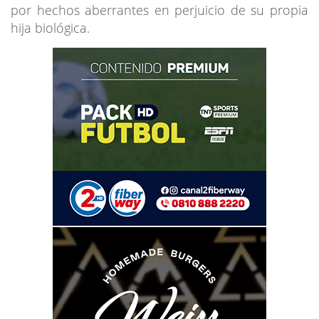
por hechos aberrantes en perjuicio de su propia
hija biológica.