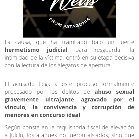
La causa, que ha tramitado bajo un fuerte
hermetismo judicial
para resguardar la
intimidad de la víctima, entró en su etapa decisiva
con la lectura de los alegatos de apertura.
El acusado llega a este proceso formalmente
procesado por los delitos de
abuso sexual
gravemente ultrajante agravado por el
vínculo, la convivencia y corrupción de
menores en concurso ideal
.
Según consta en la requisitoria fiscal de elevación
a juicio, los ataques no fueron aislados, sino que