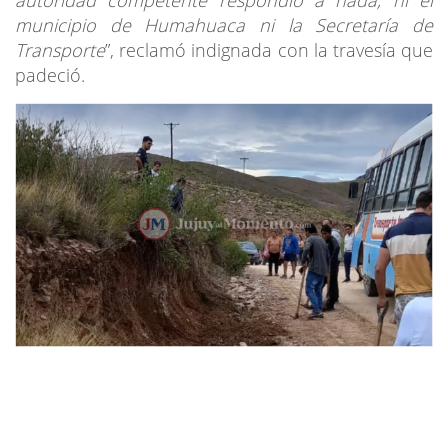
autoridad competente respondió a nada, ni el
municipio de Humahuaca ni la Secretaría de
Transporte
”, reclamó indignada con la travesía que
padeció.