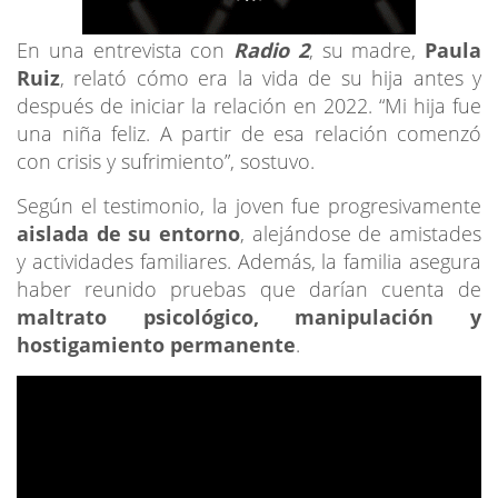
En una entrevista con
Radio 2
, su madre,
Paula
Ruiz
, relató cómo era la vida de su hija antes y
después de iniciar la relación en 2022. “Mi hija fue
una niña feliz. A partir de esa relación comenzó
con crisis y sufrimiento”, sostuvo.
Según el testimonio, la joven fue progresivamente
aislada de su entorno
, alejándose de amistades
y actividades familiares. Además, la familia asegura
haber reunido pruebas que darían cuenta de
maltrato psicológico, manipulación y
hostigamiento permanente
.