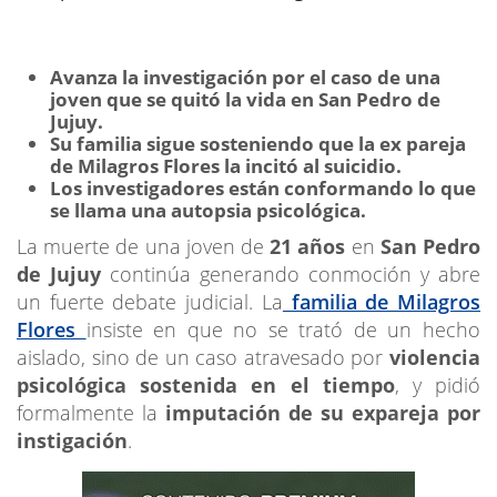
Avanza la investigación por el caso de una
joven que se quitó la vida en San Pedro de
Jujuy.
Su familia sigue sosteniendo que la ex pareja
de Milagros Flores la incitó al suicidio.
Los investigadores están conformando lo que
se llama una autopsia psicológica.
La muerte de una joven de
21 años
en
San Pedro
de Jujuy
continúa generando conmoción y abre
un fuerte debate judicial. La
familia de Milagros
Flores
insiste en que no se trató de un hecho
aislado, sino de un caso atravesado por
violencia
psicológica sostenida en el tiempo
, y pidió
formalmente la
imputación de su expareja por
instigación
.