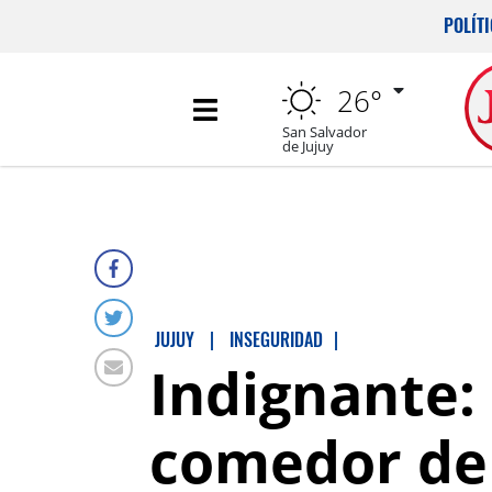
POLÍT
26°
San Salvador
de Jujuy
JUJUY
|
INSEGURIDAD
|
Indignante:
comedor de 