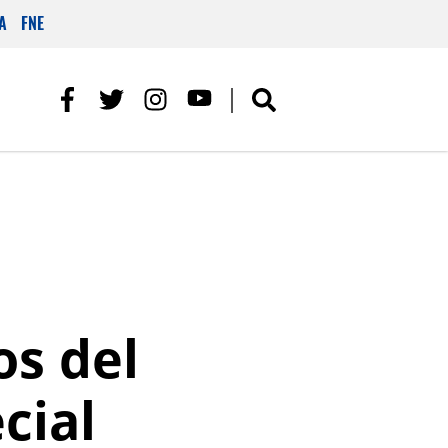
A
FNE
os del
cial