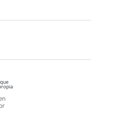
cen
or