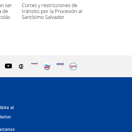
án ser
Cortes y restricciones de
a de
tránsito por la Procesión al
colás
Santísimo Salvador
ibite al
letter
actanos