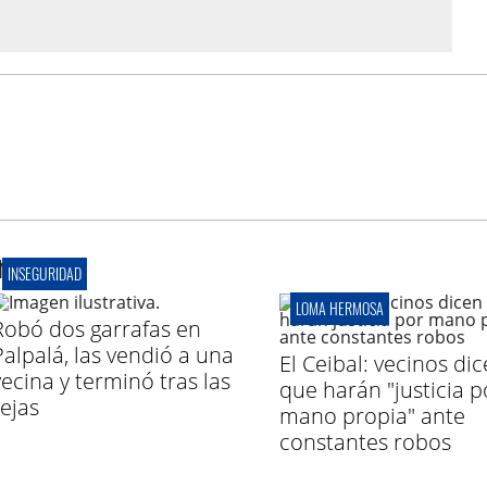
r
INSEGURIDAD
LOMA HERMOSA
Robó dos garrafas en
Palpalá, las vendió a una
El Ceibal: vecinos di
vecina y terminó tras las
que harán "justicia p
rejas
mano propia" ante
constantes robos