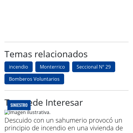
Temas relacionados
incendio
Monterrico
Seccional Nº 29
Bomberos Voluntarios
Te puede Interesar
SINIESTRO
Descuido con un sahumerio provocó un
principio de incendio en una vivienda de