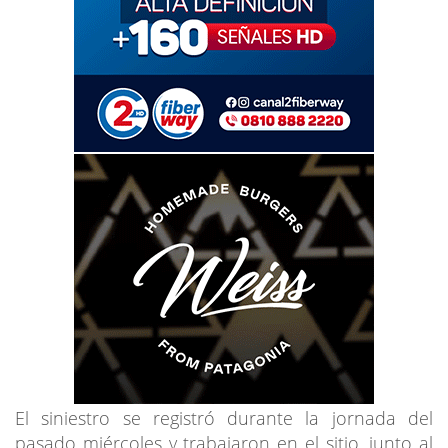
El siniestro se registró durante la jornada del
pasado miércoles y trabajaron en el sitio, junto al