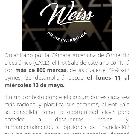
Organizado por la Cámara Argentina de Comercio
Electrónico (CACE), el Hot Sale de este año contará
con
más de 800 marcas
, de las cuales el 48% son
pymes. Se desarrollará desde
el lunes 11 al
miércoles 13 de mayo.
“En un contexto donde el consumidor es cada vez
más racional y planifica sus compras, el Hot Sale
se consolida como la oportunidad clave para
acceder a descuentos reales y,
fundamentalmente, a opciones de financiación