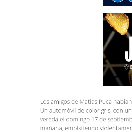
Los amigos de Matías Puca habían 
Un automóvil de color gris, con un
vereda el domingo 17 de septiemb
mañana, embistiendo violentamente