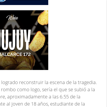
logrado reconstruir la escena de la tragedia.
 rombo como logo, sería el que se subió a la
re, aproximadamente a las 6.55 de la
 al joven de 18 años, estudiante de la