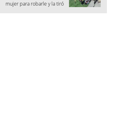
mujer para robarle y la tiró
al suelo