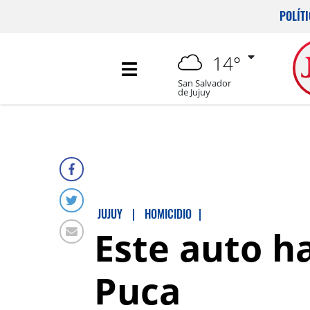
POLÍT
14°
San Salvador
de Jujuy
JUJUY
|
HOMICIDIO
|
Este auto h
Puca