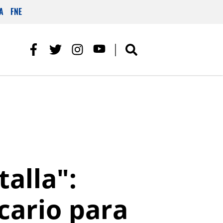
A
FNE
alla":
ncario para