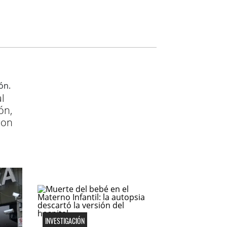
l
ón,
con
INVESTIGACIÓN