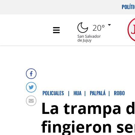
POLÍT
20°
San Salvador
de Jujuy
POLICIALES
|
HIJA
|
PALPALÁ
|
ROBO
La trampa d
fingieron se