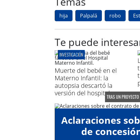
Temas
hija
Palpalá
robo
Es
Te puede interesa
INVESTIGACIÓN
Muerte del bebé en el
Materno Infantil: la
autopsia descartó la
versión del hospital
TRAS UN PROYECTO 
Aclaraciones sob
de concesió