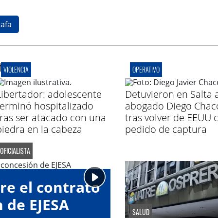
tafa
r
VIOLENCIA
OPERATIVO
Libertador: adolescente
Detuvieron en Salta a
terminó hospitalizado
abogado Diego Chac
tras ser atacado con una
tras volver de EEUU 
piedra en la cabeza
pedido de captura
OFICIALISTA
re el contrato
n de EJESA
SALUD