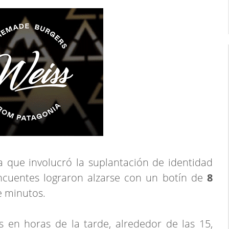
 que involucró la suplantación de identidad
incuentes lograron alzarse con un botín de
8
e minutos.
s en horas de la tarde, alrededor de las 15,