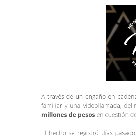
A través de un engaño en cadena
familiar y una videollamada, del
millones de pesos
en cuestión d
El hecho se registró días pasado