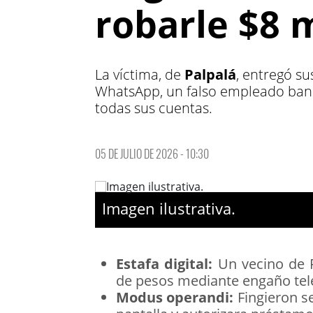
robarle $8 
La víctima, de
Palpalá
, entregó s
WhatsApp, un falso empleado banca
todas sus cuentas.
05 DE JULIO DE 2026 - 10:30
Imagen ilustrativa.
Estafa digital:
Un vecino de P
de pesos mediante engaño tel
Modus operandi:
Fingieron se