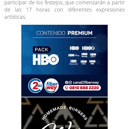
participar de los festejos, que comenzarán a partir
de las 17 horas con diferentes expresiones
artísticas.