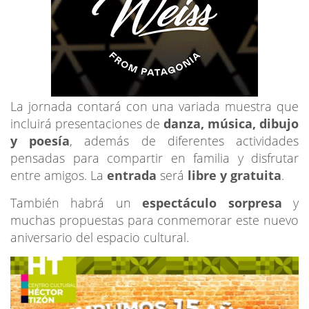
La jornada contará con una variada muestra que
incluirá presentaciones de
danza, música, dibujo
y poesía
, además de diferentes actividades
pensadas para compartir en familia y disfrutar
entre amigos. La
entrada
será
libre y gratuita
.
También habrá un
espectáculo sorpresa
y
muchas propuestas para conmemorar este nuevo
aniversario del espacio cultural.