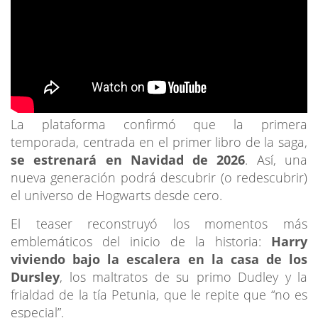
La plataforma confirmó que la primera
temporada, centrada en el primer libro de la saga,
se estrenará en Navidad de 2026
. Así, una
nueva generación podrá descubrir (o redescubrir)
el universo de Hogwarts desde cero.
El teaser reconstruyó los momentos más
emblemáticos del inicio de la historia:
Harry
viviendo bajo la escalera en la casa de los
Dursley
, los maltratos de su primo Dudley y la
frialdad de la tía Petunia, que le repite que “no es
especial”.