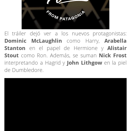
El tráiler dejó ver a los nuevos protagonistas:
Dominic McLaughlin
como Harry,
Arabella
Stanton
en el papel de Hermione y
Alistair
Stout
como Ron. Además, se suman
Nick Frost
interpretando a Hagrid y
John Lithgow
en la piel
de Dumbledore.