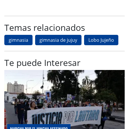
Temas relacionados
gimnasia
gimnasia de jujuy
Lobo Jujeño
Te puede Interesar
MARCHA POR EL HINCHA ASESINADO