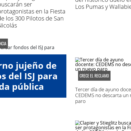
buscarán ser
Los Pumas y Wallabi
protagonistas en la Fiesta
de los 300 Pilotos de San
Nicolás
NCIA
rno jujeño de
 del ISJ para
CRECE EL RECLAMO
da pública
Tercer día de ayuno doce
CEDEMS no descarta un 
paro