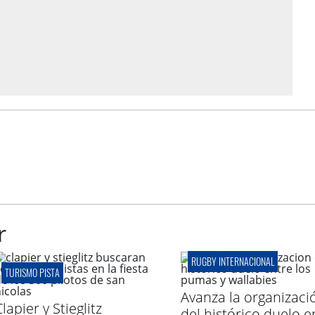
r
RUGBY INTERNACIONAL
TURISMO PISTA
Avanza la organizaci
lapier y Stieglitz
del histórico duelo e