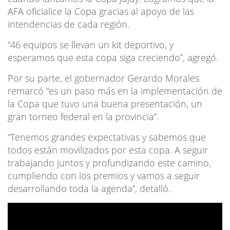
AFA oficialice la Copa gracias al apoyo de las
intendencias de cada región.
“46 equipos se llevan un kit deportivo, y
esperamos que esta copa siga creciendo”, agregó.
Por su parte, el gobernador Gerardo Morales
remarcó “es un paso más en la implementación de
la Copa que tuvo una buena presentación, un
gran torneo federal en la provincia”.
“Tenemos grandes expectativas y sabemos que
todos están movilizados por esta copa. A seguir
trabajando juntos y profundizando este camino,
cumpliendo con los premios y vamos a seguir
desarrollando toda la agenda”, detalló.