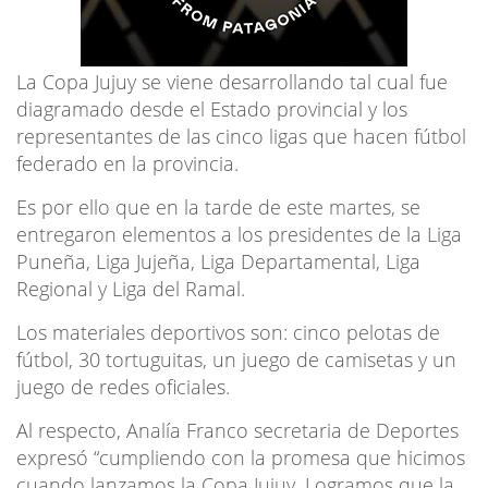
La Copa Jujuy se viene desarrollando tal cual fue
diagramado desde el Estado provincial y los
representantes de las cinco ligas que hacen fútbol
federado en la provincia.
Es por ello que en la tarde de este martes, se
entregaron elementos a los presidentes de la Liga
Puneña, Liga Jujeña, Liga Departamental, Liga
Regional y Liga del Ramal.
Los materiales deportivos son: cinco pelotas de
fútbol, 30 tortuguitas, un juego de camisetas y un
juego de redes oficiales.
Al respecto, Analía Franco secretaria de Deportes
expresó “cumpliendo con la promesa que hicimos
cuando lanzamos la Copa Jujuy. Logramos que la