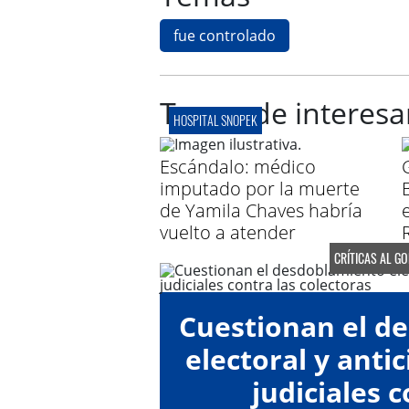
fue controlado
Te puede interesa
HOSPITAL SNOPEK
Escándalo: médico
imputado por la muerte
de Yamila Chaves habría
vuelto a atender
CRÍTICAS AL G
Cuestionan el d
electoral y anti
judiciales c