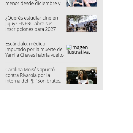
menor desde diciembre y
su madre fue a la Justicia
¿Querés estudiar cine en
Jujuy? ENERC abre sus
inscripciones para 2027
Escándalo: médico
imputado por la muerte de
Yamila Chaves habría vuelto
a atender
Carolina Moisés apuntó
contra Rivarola por la
interna del PJ: "Son brutos,
quisieron hacer fraude"