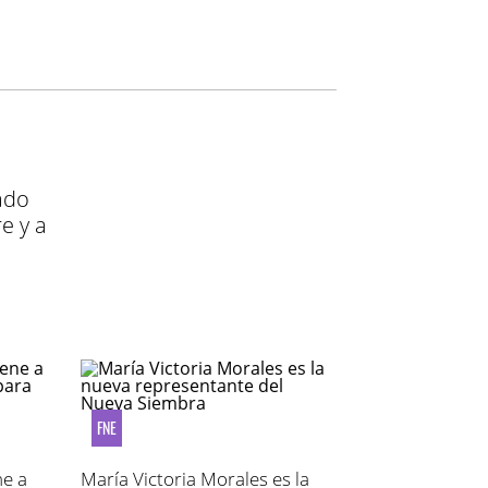
ado
e y a
FNE
ne a
María Victoria Morales es la