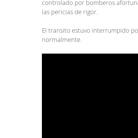
controlado por bomberos afortu
las pericias de rigor.
El transito estuvo interrumpido po
normalmente.