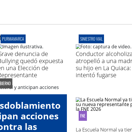
r
PURMAMARCA
SINIESTRO VIAL
Grave denuncia de
Conductor alcoholiz
Bullying quedó expuesta
atropelló a una madr
en una Elección de
su hijo en La Quiaca:
Representante
intentó fugarse
OBIERNO
esdoblamiento
cipan acciones
FNE
ontra las
La Escuela Normal ya tie