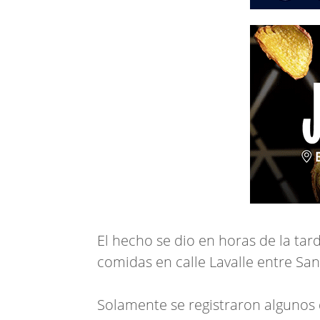
El hecho se dio en horas de la tar
comidas en calle Lavalle entre San
Solamente se registraron algunos 