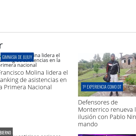
r
GIMNASIA DE JUJUY
Francisco Molina lidera el
ranking de asistencias en
la Primera Nacional
1º EXPERIENCIA COMO DT
Defensores de
Monterrico renueva 
ilusión con Pablo Nin
mando
OBIERNO