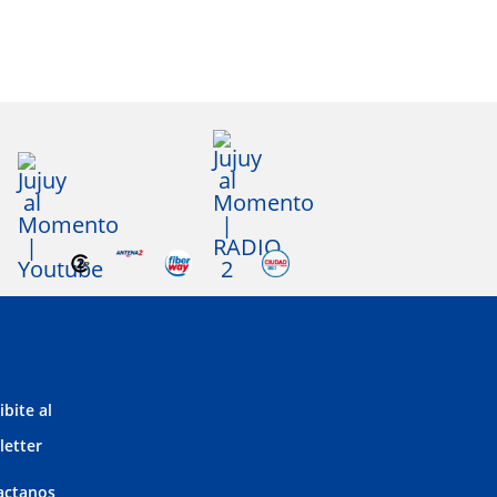
ibite al
letter
actanos