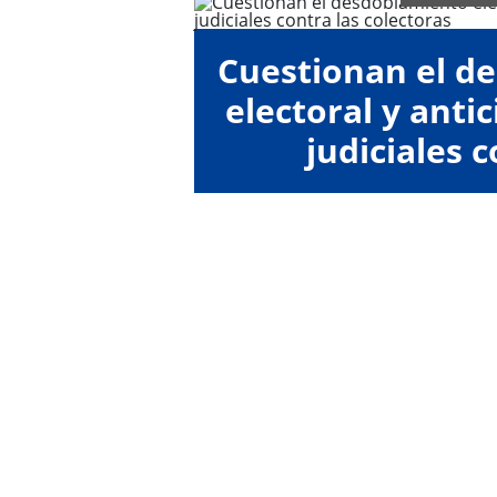
Cuestionan el d
electoral y anti
judiciales c
"colect