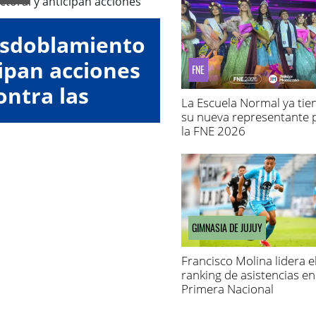
esdoblamiento
cipan acciones
FNE
ontra las
La Escuela Normal ya tie
oras"
su nueva representante 
la FNE 2026
GIMNASIA DE JUJUY
Francisco Molina lidera e
ranking de asistencias en
Primera Nacional