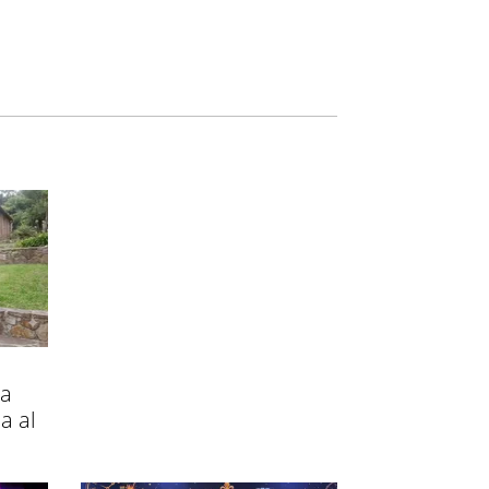
la
a al