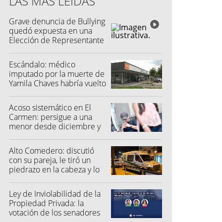
LAS MÁS LEÍDAS
Grave denuncia de Bullying
quedó expuesta en una
Elección de Representante
Escándalo: médico
imputado por la muerte de
Yamila Chaves habría vuelto
a atender
Acoso sistemático en El
Carmen: persigue a una
menor desde diciembre y
su madre fue a la Justicia
Alto Comedero: discutió
con su pareja, le tiró un
piedrazo en la cabeza y lo
dejó inconsciente
Ley de Inviolabilidad de la
Propiedad Privada: la
votación de los senadores