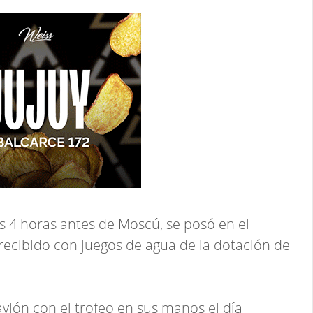
 4 horas antes de Moscú, se posó en el
recibido con juegos de agua de la dotación de
 avión con el trofeo en sus manos el día