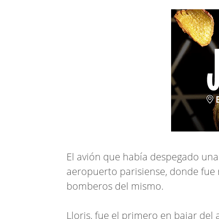
El avión que había despegado unas
aeropuerto parisiense, donde fue 
bomberos del mismo.
Lloris, fue el primero en bajar del