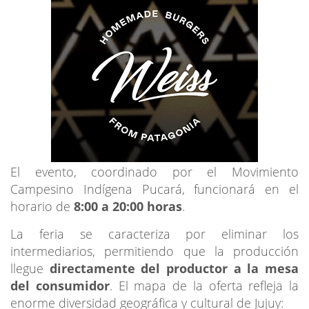
El evento, coordinado por el Movimiento
Campesino Indígena Pucará, funcionará en el
horario de
8:00 a 20:00 horas
.
La feria se caracteriza por eliminar los
intermediarios, permitiendo que la producción
llegue
directamente del productor a la mesa
del consumidor
. El mapa de la oferta refleja la
enorme diversidad geográfica y cultural de Jujuy: