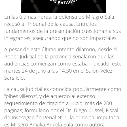
En las últimas horas, la defensa de Milagro Sala
recusó al Tribunal de la causa. Entre los
fundamentos de la presentación cuestionan a sus
integrantes, asegurando que no son imparciales.
A pesar de este último intento dilatorio, desde el
Poder Judicial de la provincia señalaron que las
audiencias comienzan como estaba indicado, este
martes 24 de julio a las 14:30 en el Salón Vélez
Sarsfield.
La causa judicial es conocida popularmente como
“pibes villeros”, y de acuerdo al extenso
requerimiento de citación a juicio, más de 200
páginas, formulado por el Dr. Diego Cussel, Fiscal
de Investigación Penal Nº 1, la principal imputada
es Milagro Amalia Ángela Sala como autora