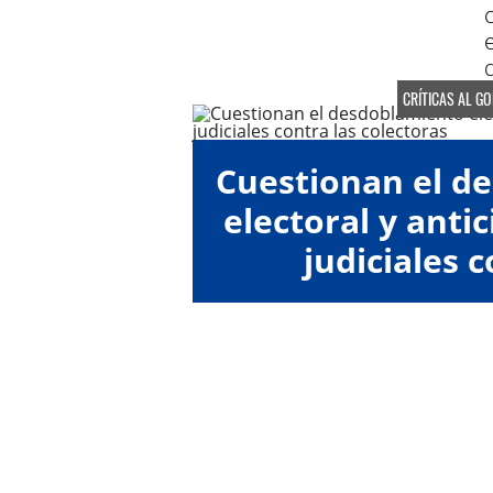
CRÍTICAS AL G
Cuestionan el d
electoral y anti
judiciales c
"colect