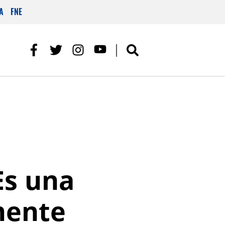
A
FNE
Es una
mente