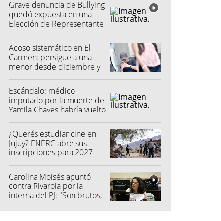
Grave denuncia de Bullying
quedó expuesta en una
Elección de Representante
Acoso sistemático en El
Carmen: persigue a una
menor desde diciembre y
su madre fue a la Justicia
Escándalo: médico
imputado por la muerte de
Yamila Chaves habría vuelto
a atender
¿Querés estudiar cine en
Jujuy? ENERC abre sus
inscripciones para 2027
Carolina Moisés apuntó
contra Rivarola por la
interna del PJ: "Son brutos,
quisieron hacer fraude"