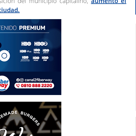
ición del municipio capitalino,
aumentó el
ciudad.