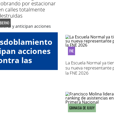
cobrando por estacionar
en calles totalmente
destruidas
OBIERNO
esdoblamiento
cipan acciones
FNE
ontra las
La Escuela Normal ya tie
oras"
su nueva representante 
la FNE 2026
GIMNASIA DE JUJUY