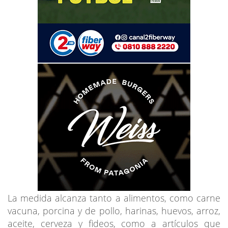
La medida alcanza tanto a alimentos, como carne
vacuna, porcina y de pollo, harinas, huevos, arroz,
aceite, cerveza y fideos, como a artículos que