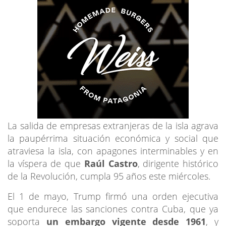
La salida de empresas extranjeras de la isla agrava
la paupérrima situación económica y social que
atraviesa la isla, con apagones interminables y en
la víspera de que
Raúl Castro
, dirigente histórico
de la Revolución, cumpla 95 años este miércoles.
El 1 de mayo, Trump firmó una orden ejecutiva
que endurece las sanciones contra Cuba, que ya
soporta
un embargo vigente desde 1961
, y