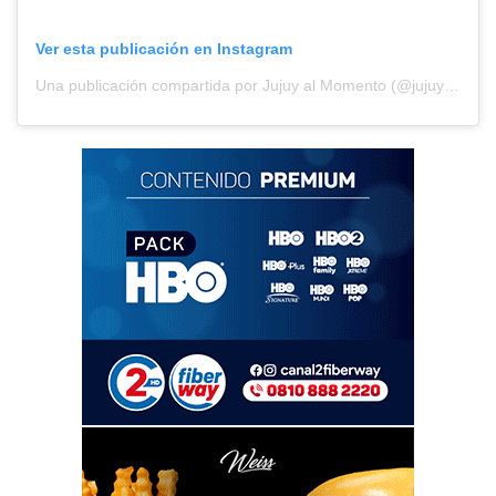
Ver esta publicación en Instagram
Una publicación compartida por Jujuy al Momento (@jujuyalmomento)