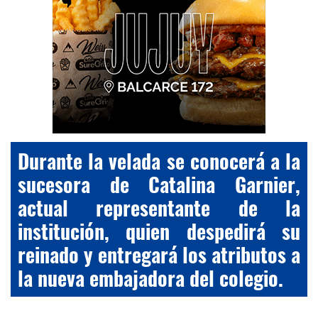
Durante la velada se conocerá a la
sucesora de Catalina Garnier,
actual representante de la
institución, quien despedirá su
reinado y entregará los atributos a
la nueva embajadora del colegio.