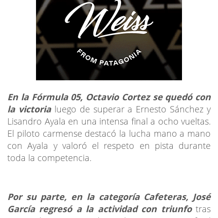
En la Fórmula 05, Octavio Cortez se quedó con
la victoria
luego de superar a Ernesto Sánchez y
Lisandro Ayala en una intensa final a ocho vueltas.
El piloto carmense destacó la lucha mano a mano
con Ayala y valoró el respeto en pista durante
toda la competencia.
Por su parte, en la categoría Cafeteras, José
García regresó a la actividad con triunfo
tras