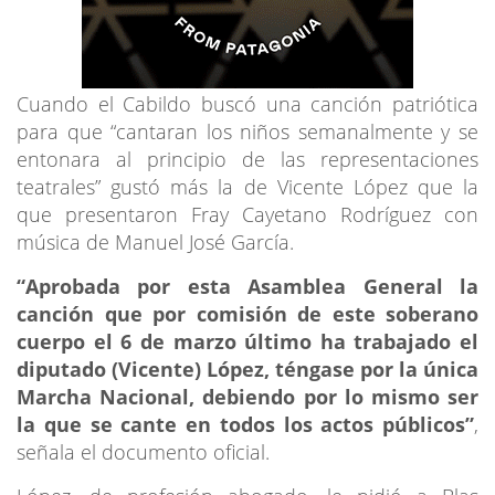
Cuando el Cabildo buscó una canción patriótica
para que “cantaran los niños semanalmente y se
entonara al principio de las representaciones
teatrales” gustó más la de Vicente López que la
que presentaron Fray Cayetano Rodríguez con
música de Manuel José García.
“Aprobada por esta Asamblea General la
canción que por comisión de este soberano
cuerpo el 6 de marzo último ha trabajado el
diputado (Vicente) López, téngase por la única
Marcha Nacional, debiendo por lo mismo ser
la que se cante en todos los actos públicos”
,
señala el documento oficial.