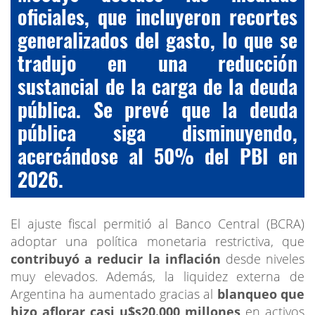
oficiales, que incluyeron recortes
generalizados del gasto, lo que se
tradujo en una reducción
sustancial de la carga de la deuda
pública. Se prevé que la deuda
pública siga disminuyendo,
acercándose al 50% del PBI en
2026.
El ajuste fiscal permitió al Banco Central (BCRA)
adoptar una política monetaria restrictiva, que
contribuyó a reducir la inflación
desde niveles
muy elevados. Además, la liquidez externa de
Argentina ha aumentado gracias al
blanqueo que
hizo aflorar casi u$s20.000 millones
en activos