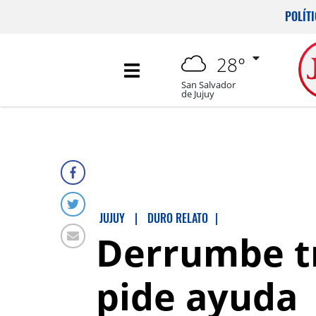
POLÍT
28°
San Salvador
de Jujuy
JUJUY
|
DURO RELATO
|
Derrumbe tr
pide ayuda