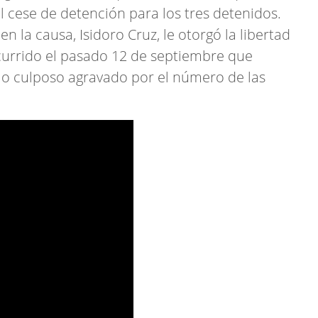
al cese de detención para los tres detenidos.
n la causa, Isidoro Cruz, le otorgó la libertad
currido el pasado 12 de septiembre que
o culposo agravado por el número de las