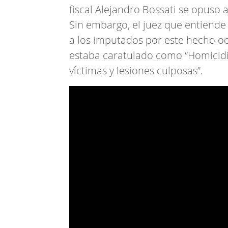
fiscal Alejandro Bossati se opuso 
Sin embargo, el juez que entiende e
a los imputados por este hecho o
estaba caratulado como “Homicidi
víctimas y lesiones culposas”.