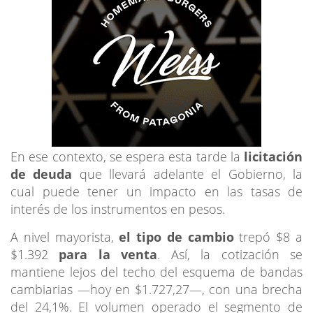
En ese contexto, se espera esta tarde la
licitación
de deuda
que llevará adelante el Gobierno, la
cual puede tener un impacto en las tasas de
interés de los instrumentos en pesos.
A nivel mayorista,
el tipo de cambio
trepó $8 a
$1.392
para la venta
. Así, la cotización se
mantiene lejos del techo del esquema de bandas
cambiarias —hoy en $1.727,27—, con una brecha
del 24,1%. El volumen operado el segmento de