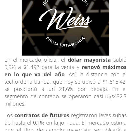
En el mercado oficial, el
dólar mayorista
subió
5,5% a $1.492 para la venta y
renovó máximos
en lo que va del año
. Así, la distancia con el
techo de la banda, que hoy se ubicó a $1.815,42,
se posicionó a un 21,6% por debajo. En el
segmento de contado se operaron casi u$s432,7
millones.
Los
contratos de futuros
registraron leves subas
de hasta el 0,1% en la jornada. El mercado estima
que el tipo de cambio mayorista se ubicará a