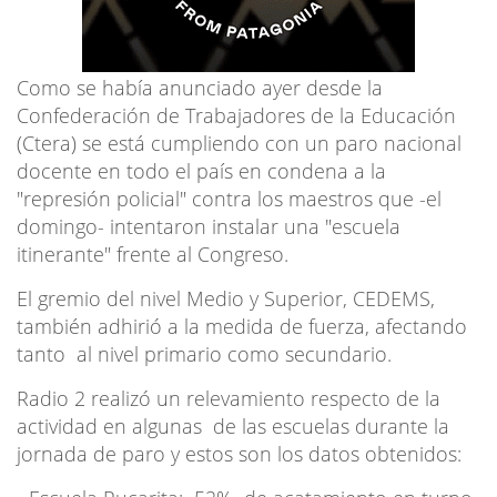
Como se había anunciado ayer desde la
Confederación de Trabajadores de la Educación
(Ctera) se está cumpliendo con un paro nacional
docente en todo el país en condena a la
"represión policial" contra los maestros que -el
domingo- intentaron instalar una "escuela
itinerante" frente al Congreso.
El gremio del nivel Medio y Superior, CEDEMS,
también adhirió a la medida de fuerza, afectando
tanto al nivel primario como secundario.
Radio 2 realizó un relevamiento respecto de la
actividad en algunas de las escuelas durante la
jornada de paro y estos son los datos obtenidos: