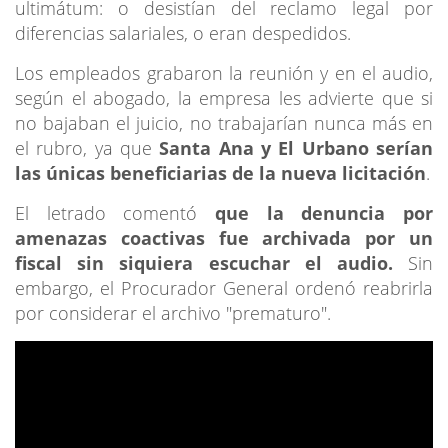
ultimátum: o desistían del reclamo legal por
diferencias salariales, o eran despedidos.
Los empleados grabaron la reunión y en el audio,
según el abogado, la empresa les advierte que si
no bajaban el juicio, no trabajarían nunca más en
el rubro, ya que
Santa Ana y El Urbano serían
las únicas beneficiarias de la nueva licitación
.
El letrado comentó
que la denuncia por
amenazas coactivas fue archivada por un
fiscal sin siquiera escuchar el audio.
Sin
embargo, el Procurador General ordenó reabrirla
por considerar el archivo "prematuro".