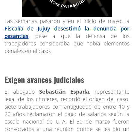
Las semanas pasaron y en el inicio de mayo, la
Fiscalía de Jujuy desestimó la denuncia por
cesantías
, pese a que la defensa de los
trabajadores consideraba que había elementos
penales en el caso.
Exigen avances judiciales
El abogado
Sebastián Espada
, representante
legal de los choferes, recordó el origen del caso:
siete trabajadores con antigüedad de entre 10 y
20 años reclamaron el pago de salarios según la
escala nacional de UTA. El 30 de marzo fueron
convocados a una reunión donde se les dio un