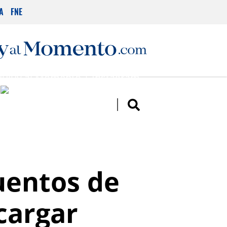
A
FNE
uentos de
cargar