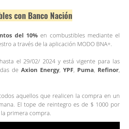
bles con Banco Nación
ntos del 10%
en combustibles mediante el
estro a través de la aplicación MODO BNA+.
asta el 29/02/ 2024 y está vigente para las
nadas de
Axion Energy
,
YPF
,
Puma
,
Refinor
,
 todos aquellos que realicen la compra en un
mana. El tope de reintegro es de $ 1000 por
 la primera compra.