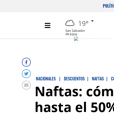
POLÍT
19°
San Salvador
de Jujuy
NACIONALES
|
DESCUENTOS
|
NAFTAS
|
C
Naftas: cóm
hasta el 50