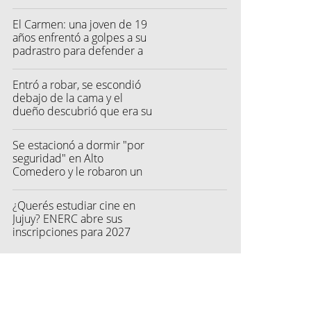
quisieron hacer fraude"
El Carmen: una joven de 19
años enfrentó a golpes a su
padrastro para defender a
su madre
Entró a robar, se escondió
debajo de la cama y el
dueño descubrió que era su
vecino
Se estacionó a dormir "por
seguridad" en Alto
Comedero y le robaron un
millón de pesos
¿Querés estudiar cine en
Jujuy? ENERC abre sus
inscripciones para 2027