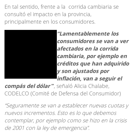
En tal sentido, frente a la corrida cambiaria se
consultó el impacto en la provincia,
principalmente en los consumidores.
“Lamentablemente los
consumidores se van a ver
afectados en la corrida
cambiaria, por ejemplo en
créditos que han adquirido
y son ajustados por
inflación, van a seguir el
compás del dólar
”
, señaló Alicia Chalabe,
CODELCO (Comité de Defensa del Consumidor)
“Seguramente se van a establecer nuevas cuotas y
nuevos incrementos. Esto es lo que debemos
contemplar, por ejemplo como se hizo en la crisis
de 2001 con la ley de emergencia”.