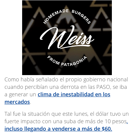
Como había señalado el propio gobierno nacional
cuando percibían una derrota en las PASO, se iba
a generar un
clima de inestabilidad en los
mercados
.
Tal fue la situación que este lunes, el dólar tuvo un
fuerte impacto con una suba de más de 10 pesos
,
incluso llegando a venderse a más de $60.