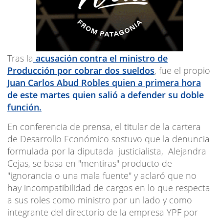
Tras la
acusación contra el ministro de
Producción por cobrar dos sueldos
, fue el propio
Juan Carlos Abud Robles quien a primera hora
de este martes quien salió a defender su doble
función.
En conferencia de prensa, el titular de la cartera
de Desarrollo Económico sostuvo que la denuncia
formulada por la diputada justicialista, Alejandra
Cejas, se basa en "mentiras" producto de
"ignorancia o una mala fuente" y aclaró que no
hay incompatibilidad de cargos en lo que respecta
a sus roles como ministro por un lado y como
integrante del directorio de la empresa YPF por