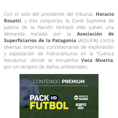
Con el voto del presidente del tribunal,
Horacio
Rosatti
, y tres conjueces, la Corte Suprema de
Justicia de la Nación rechazó este jueves una
demanda iniciada por la
Asociación de
Superficiarios de la Patagonia
(ASSUPA) contra
diversas empresas concesionarias de exploración
y explotación de hidrocarburos en la “Cuenca
Neuquina”, donde se encuentra
Vaca Muerta
,
por un reclamo de daños ambientales.