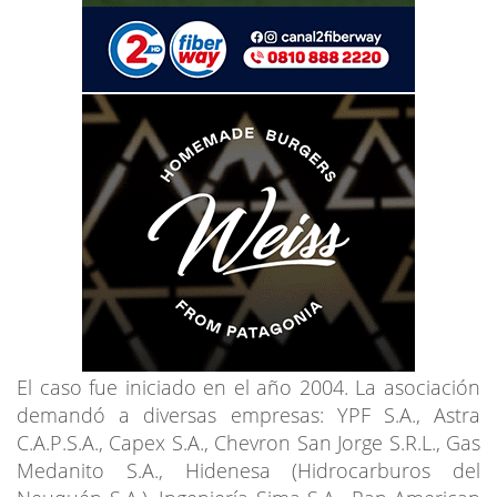
El caso fue iniciado en el año 2004. La asociación
demandó a diversas empresas: YPF S.A., Astra
C.A.P.S.A., Capex S.A., Chevron San Jorge S.R.L., Gas
Medanito S.A., Hidenesa (Hidrocarburos del