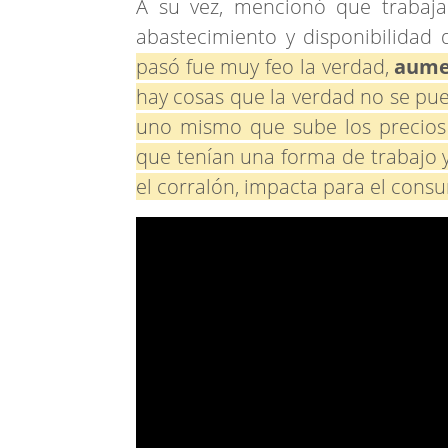
A su vez, mencionó que trabaja
abastecimiento y disponibilidad
pasó fue muy feo la verdad,
aume
hay cosas que la verdad no se pue
uno mismo que sube los precios
que tenían una forma de trabajo y
el corralón, impacta para el consu