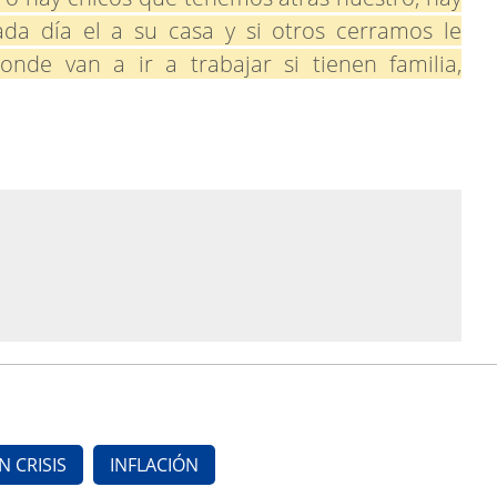
ada día el a su casa y si otros cerramos le
onde van a ir a trabajar si tienen familia,
 CRISIS
INFLACIÓN