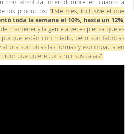
n con absoluta incertidumbre en cuanto a
 de los productos:
“Este mes, inclusive el que
ntó toda la semana el 10%, hasta un 12%
,
de mantener y la gente a veces piensa que es
 porque están con miedo, pero son fabricas
 ahora son otras las formas y eso impacta en
midor que quiere construir sus casas”.