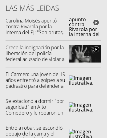
LAS MÁS LEÍDAS
Carolina Moisés apuntó
contra Rivarola por la
interna del PJ: "Son brutos,
quisieron hacer fraude"
Crece la indignación por la
liberación del policía
federal acusado de violar a
una menor
El Carmen: una joven de 19
años enfrentó a golpes a su
padrastro para defender a
su madre
Se estacionó a dormir "por
seguridad" en Alto
Comedero y le robaron un
millón de pesos
Entró a robar, se escondió
debajo de la cama y el