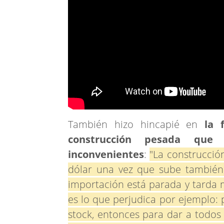
También hizo hincapié en
la 
construcción pesada que
inconvenientes
:
"La construcció
dólar una vez que sube también
importación está parada y tarda m
es lo que perjudica por ejemplo:
stock, entonces para dar a todos