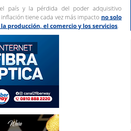
l país y la pérdida del poder adquisitivo
e inflación tiene cada vez más impacto
no solo
la producción, el comercio y los servicios
.