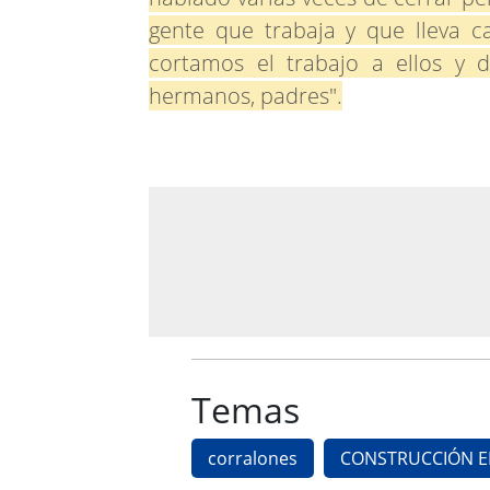
gente que trabaja y que lleva c
cortamos el trabajo a ellos y d
hermanos, padres".
Temas
corralones
CONSTRUCCIÓN EN