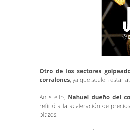
Otro de los sectores golpead
corralones
, ya que suelen estar a
Ante ello,
Nahuel dueño del co
refirió a la aceleración de precio
plazos.