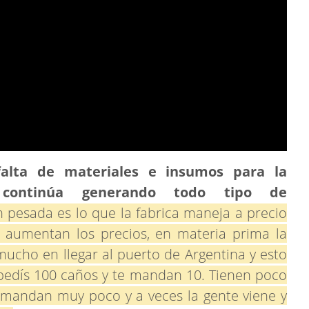
falta de materiales e insumos para la
 continúa generando todo tipo de
n pesada es lo que la fabrica maneja a precio
 aumentan los precios, en materia prima la
ucho en llegar al puerto de Argentina y esto
 pedís 100 caños y te mandan 10. Tienen poco
 mandan muy poco y a veces la gente viene y