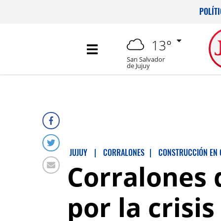
POLÍT
13°
San Salvador
de Jujuy
JUJUY
|
CORRALONES
|
CONSTRUCCIÓN EN 
Corralones 
por la crisi