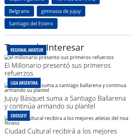
Belgrano
gimnasia de jujuy
Santiago del Estero
Te puede Interesar
REGIONAL AMATEUR
El Millonario presentó sus primeros
refuerzos
LIGA ARGENTINA
Jujuy Básquet suma a Santiago Ballarena
y continúa armando su plantel
CROSSFIT
Ciudad Cultural recibirá a los mejores