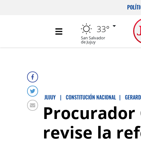
POLÍT
33°
San Salvador
de Jujuy
JUJUY
|
CONSTITUCIÓN NACIONAL
|
GERARD
Procurador 
revise la re