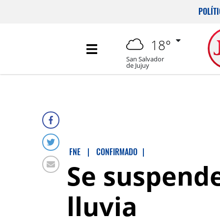
POLÍT
18°
San Salvador
de Jujuy
FNE
|
CONFIRMADO
|
Se suspende
lluvia