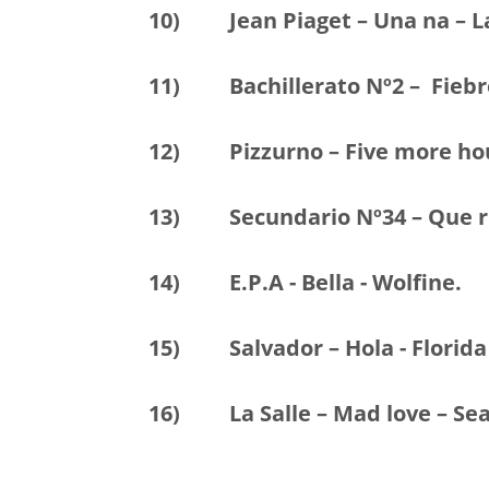
10) Jean Piaget – Una na – Lal
11) Bachillerato Nº2 – Fiebre
12) Pizzurno – Five more hou
13) Secundario Nº34 – Que ri
14) E.P.A - Bella - Wolfine.
15) Salvador – Hola - Florida
16) La Salle – Mad love – Sea