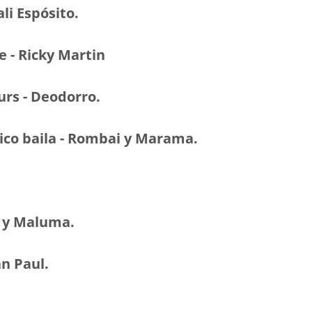
i Espósito.
 - Ricky Martin
rs - Deodorro.
co baila - Rombai y Marama.
 y Maluma.
n Paul.