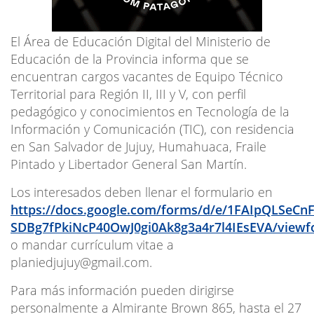
El Área de Educación Digital del Ministerio de
Educación de la Provincia informa que se
encuentran cargos vacantes de Equipo Técnico
Territorial para Región II, III y V, con perfil
pedagógico y conocimientos en Tecnología de la
Información y Comunicación (TIC), con residencia
en San Salvador de Jujuy, Humahuaca, Fraile
Pintado y Libertador General San Martín.
Los interesados deben llenar el formulario en
https://docs.google.com/forms/d/e/1FAIpQLSeCnF
SDBg7fPkiNcP40OwJ0gi0Ak8g3a4r7l4IEsEVA/view
o mandar currículum vitae a
planiedjujuy@gmail.com
.
Para más información pueden dirigirse
personalmente a Almirante Brown 865, hasta el 27