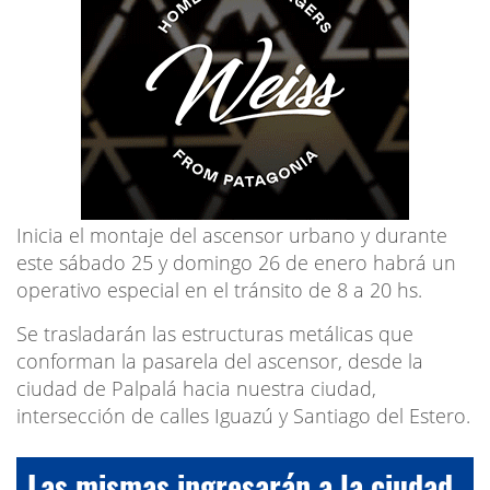
Inicia el montaje del ascensor urbano y durante
este sábado 25 y domingo 26 de enero habrá un
operativo especial en el tránsito de 8 a 20 hs.
Se trasladarán las estructuras metálicas que
conforman la pasarela del ascensor, desde la
ciudad de Palpalá hacia nuestra ciudad,
intersección de calles Iguazú y Santiago del Estero.
Las mismas ingresarán a la ciudad