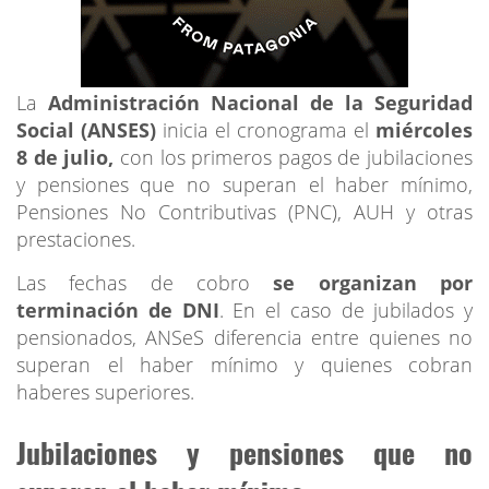
La
Administración Nacional de la Seguridad
Social (ANSES)
inicia el cronograma el
miércoles
8 de julio,
con los primeros pagos de jubilaciones
y pensiones que no superan el haber mínimo,
Pensiones No Contributivas (PNC), AUH y otras
prestaciones.
Las fechas de cobro
se organizan por
terminación de DNI
. En el caso de jubilados y
pensionados, ANSeS diferencia entre quienes no
superan el haber mínimo y quienes cobran
haberes superiores.
Jubilaciones y pensiones que no